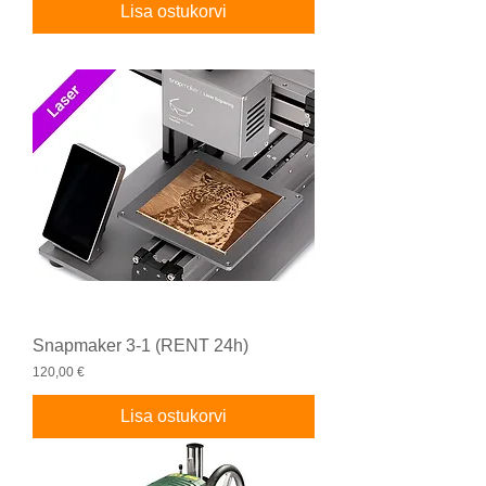
Lisa ostukorvi
Snapmaker 3-1 (RENT 24h)
Price
120,00 €
Lisa ostukorvi