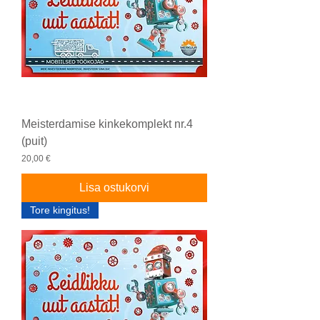
Meisterdamise kinkekomplekt nr.4
(puit)
Price
20,00 €
Lisa ostukorvi
Tore kingitus!