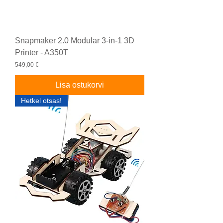
Snapmaker 2.0 Modular 3-in-1 3D
Printer - A350T
Price
549,00 €
Lisa ostukorvi
Hetkel otsas!