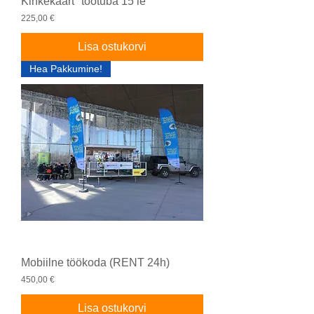
Kinkekaart "töötuba 15 le"
Price
225,00 €
Lisa ostukorvi
Hea Pakkumine!
Mobiilne töökoda (RENT 24h)
Price
450,00 €
Lisa ostukorvi