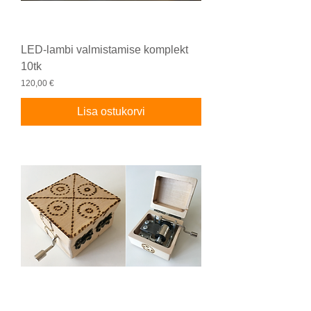
LED-lambi valmistamise komplekt
10tk
Price
120,00 €
Lisa ostukorvi