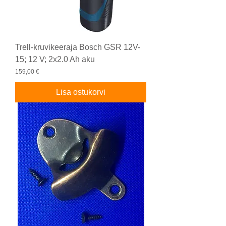
Trell-kruvikeeraja Bosch GSR 12V-
15; 12 V; 2x2.0 Ah aku
Price
159,00 €
Lisa ostukorvi