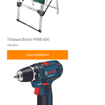
Töölaud Bosch PWB 600
Price
185,00 €
Lisa ostukorvi