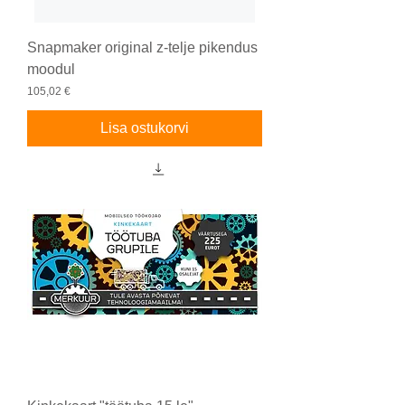
Snapmaker original z-telje pikendus
moodul
Price
105,02 €
Lisa ostukorvi