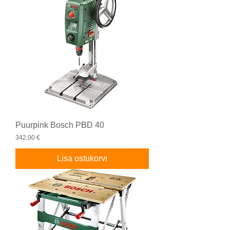
Puurpink Bosch PBD 40
Price
342,00 €
Lisa ostukorvi