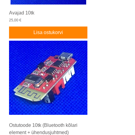
Avajad 10tk
Price
25,00 €
Lisa ostukorvi
Ostutoode 10tk (Bluetooth kõlari
element + ühendusjuhtmed)