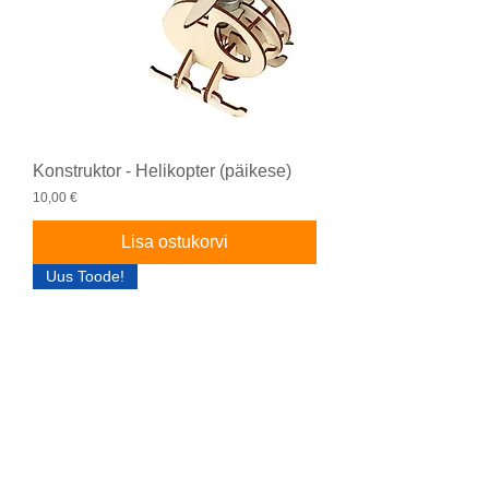
Konstruktor - Helikopter (päikese)
Price
10,00 €
Lisa ostukorvi
Uus Toode!