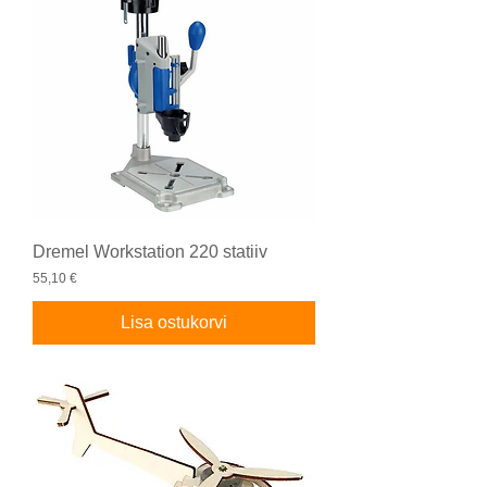
Dremel Workstation 220 statiiv
Price
55,10 €
Lisa ostukorvi