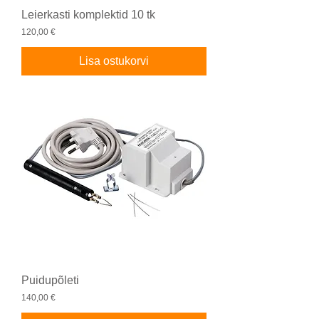
Leierkasti komplektid 10 tk
Price
120,00 €
Lisa ostukorvi
Puidupõleti
Price
140,00 €