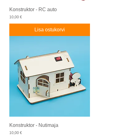
Konstruktor - RC auto
Price
10,00 €
Lisa ostukorvi
Konstruktor - Nutimaja
Price
10,00 €