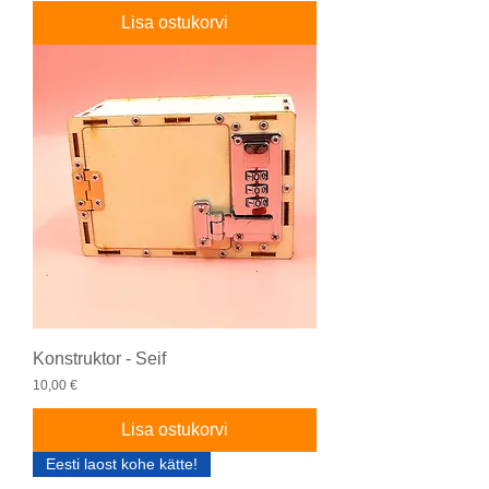
Lisa ostukorvi
Konstruktor - Seif
Price
10,00 €
Lisa ostukorvi
Eesti laost kohe kätte!