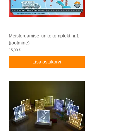
Meisterdamise kinkekomplekt nr.1
(jootmine)
Price
15,00 €
Lisa ostukorvi