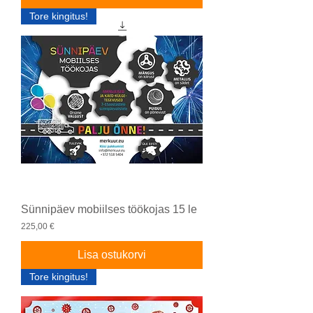
Tore kingitus!
Sünnipäev mobiilses töökojas 15 le
Price
225,00 €
Lisa ostukorvi
Tore kingitus!