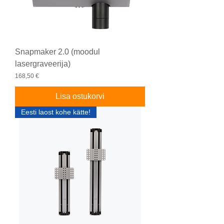
Snapmaker 2.0 (moodul
lasergraveerija)
Price
168,50 €
Lisa ostukorvi
Eesti laost kohe kätte!