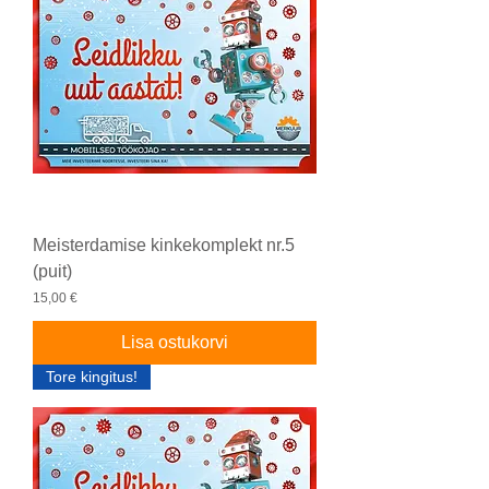
Meisterdamise kinkekomplekt nr.5
(puit)
Price
15,00 €
Lisa ostukorvi
Tore kingitus!