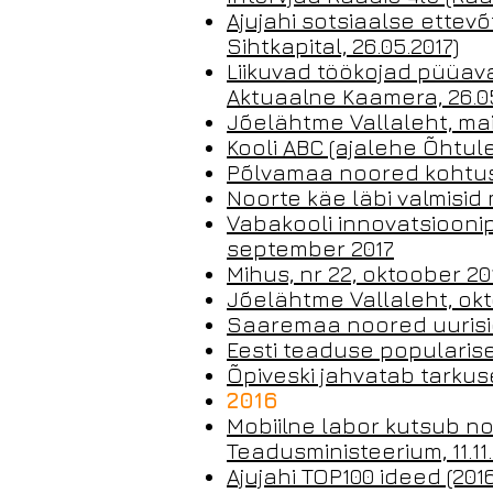
Ajujahi sotsiaalse ettev
Sihtkapital, 26.05.2017)
Liikuvad töökojad püüava
Aktuaalne Kaamera, 26.05
Jõelähtme Vallaleht, mai
Kooli ABC (ajalehe Õhtuleh
Põlvamaa noored kohtusid
Noorte käe läbi valmisid 
Vabakooli innovatsiooni
september 2017
Mihus, nr 22, oktoober 20
Jõelähtme Vallaleht, okt
Saaremaa noored uurisid
Eesti teaduse popularise
Õpiveski jahvatab tarkuse
2016
Mobiilne labor kutsub noo
Teadusministeerium, 11.11
Ajujahi TOP100 ideed (2016