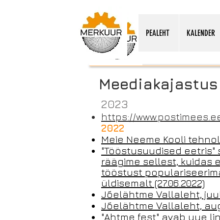
PEALEHT
KALENDER
Meediakajastus
2023
https://www.postimees.ee
2022
Meie Neeme Kooli tehnolo
"Tööstusuudised eetris" 
räägime sellest, kuidas 
tööstust populariseerima
üldisemalt (27.06.2022)
Jõelähtme Vallaleht, juul
Jõelähtme Vallaleht, au
"Ahtme fest" avab uue lin