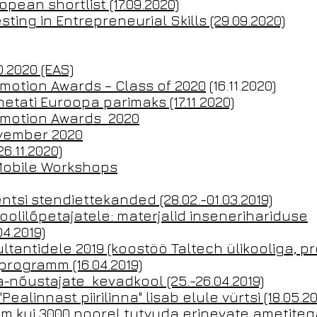
pean shortlist (17.09.2020)
sting in Entrepreneurial Skills (29.09.2020)
0.2020 (EAS)
motion Awards – Class of 2020
(16.11.2020)
metati Euroopa parimaks (17.11 2020)
omotion Awards 2020
ovember 2020
.11.2020)
 Mobile Workshops
si stendiettekanded (28.02.-01.03.2019)
oolilõpetajatele: materjalid insenerihariduse
4.2019)
tantidele 2019 (koostöö Taltech ülikooliga, pro
programm (16.04.2019)
a-nõustajate kevadkool (25.-26.04.2019)
ealinnast piirilinna" lisab elule vürtsi (18.05.20
 kui 3000 noorel tutvuda erinevate ametitega 