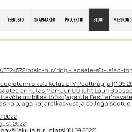
TEENUSED
SNAPMAKER
PROJEKTID
BLOGI
MEESKOND
/7724672/otsid-huviringi-lapsele-siit-leiad-t
ogiatunnis käis külas ETV Pealtnägija (11.05.2
saates on külas Merkuur OÜ juht Lauri Soosaa
ettevõte mobiilse töökojaga üle Eesti erinevat
s käib,
aga ka järelkasvust ja sellega seotu
i 2022
gust 2022
naväljaku ja turuplatsi (01.09.2022)