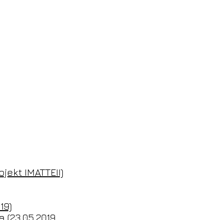
jekt IMATTEII)
19)
(23.05.2019,