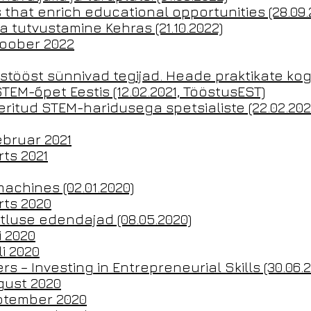
 that enrich educational opportunities (28.09.
a tutvustamine Kehras (21.10.2022)
toober 2022
ostööst sünnivad tegijad. Heade praktikate kog
TEM-õpet Eestis (12.02.2021, TööstusEST)
ritud STEM-haridusega spetsialiste (22.02.202
ebruar 2021
ts 2021
machines (02.01.2020)
rts 2020
tluse edendajad (08.05.2020)
i 2020
i 2020
s – Investing in Entrepreneurial Skills (30.06.
gust 2020
ptember 2020