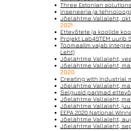
Three Estonian solutions
Inseneeria ja tehnoloogi
Jõelähtme Vallaleht, ok
2021
Ettevõtete ja koolide ko
Projekt Lab4STEM uurib S
Töömaailm vajab integree
Leht)
Jõelähtme Vallaleht, ve
Jõelähtme Vallaleht, mär
2020
Creating with industrial 
Jõelähtme Vallaleht, mä
Selgusid parimad ettevõ
Jõelähtme Vallaleht, ma
Jõelähtme Vallaleht, juul
EEPA 2020 National Winner
Jõelähtme Vallaleht, au
Jõelähtme Vallaleht, se