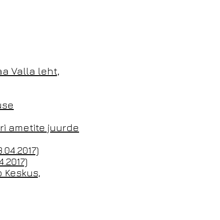
 Valla leht,
use
ri ametite juurde
.04.2017)
.2017)
ö Keskus,