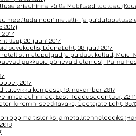
õtluse eriauhinna võitis Mobiilsed töötoad (K
d meelitada noori metalli- ja puidutööstuse e
.2017)
 2017
t lisa), 20. juuni 2017
 suvekoolis, LõunaLeht, 08. juuli 2017
metallist mälupulgad ja puidust kellad, Meie Ma
päevad pakkusid põnevaid elamusi, Pärnu Post
17
oober, 2017
 tulevikku kompassi, 16. november 2017
erimise auhinnad, Eesti Teadusagentuur, 22.11
teri kiiremini seeditavaks, Õpetajate Leht, 05.1
ri õppima tisleriks ja metallitehnoloogiks (Har
.2016
)