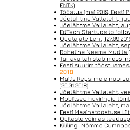
ENTK)
Tööstus (mai 2019, Eesti 
Jõelähtme Vallaleht, juul
Jõelähtme Vallaleht, au
EdTech Startups to follow
Õpetajate Leht, (27.09.201
Jõelähtme Vallaleht, se
Roheline Neeme Mudila (11
Tänavu tähistab mess Inst
Eesti suurim tööstusmess 
2018
Mailis Reps: meie noorso
(26.01.2018)
Jõelähtme Vallaleht, ve
Mobiilsed huviringid tõmb
Jõelähtme Vallaleht, mär
Eesti Masinatööstuse Liit
Õpilaste võimas teaduspi
Kililingi-Nõmme Gümnaasi