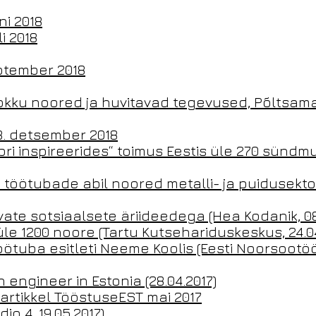
ni 2018
i 2018
ptember 2018
okku noored ja huvitavad tegevused, Põltsamaa
3. detsember 2018
ri inspireerides“ toimus Eestis üle 270 sündm
töötubade abil noored metalli- ja puidusekto
vate sotsiaalsete äriideedega (Hea Kodanik, 08
üle 1200 noore (Tartu Kutsehariduskeskus, 24.04
töötuba esitleti Neeme Koolis (Eesti Noorsootö
 engineer in Estonia (28.04.2017)
artikkel TööstuseEST mai 2017
io 4, 19.05.2017)