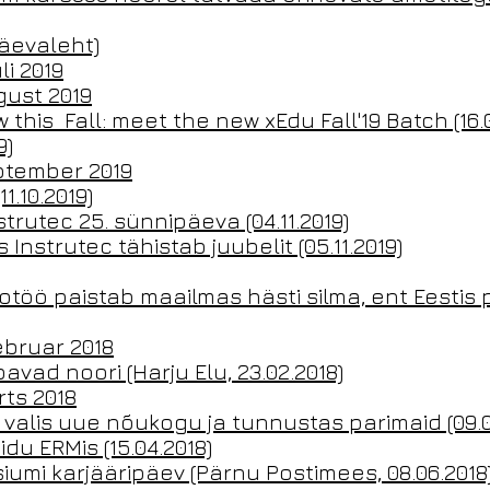
Päevaleht)
i 2019
gust 2019
 this Fall: meet the new xEdu Fall'19 Batch (16.0
9)
ptember 2019
.10.2019)
rutec 25. sünnipäeva (04.11.2019)
Instrutec tähistab juubelit (05.11.2019)
otöö paistab maailmas hästi silma, ent Eestis
ebruar 2018
avad noori (Harju Elu, 23.02.2018)
ts 2018
 valis uue nõukogu ja tunnustas parimaid (09.0
du ERMis (15.04.2018)
umi karjääripäev (Pärnu Postimees, 08.06.2018