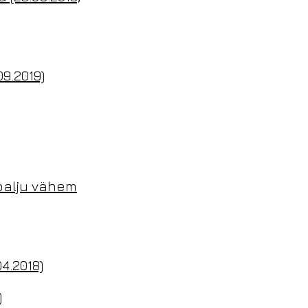
9.2019)
 palju vähem
4.2018)
)