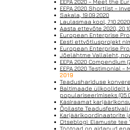
EEPA 2020 – Meet the Euro
EEPA 2020 Shortlist – Inve
Sakala, 19.09.2020
Laulasmaa kool, 7.10.2020
Aasta ettevõte 2020, 20.1
European Enterprise Pro
Eesti ettvõtlusprojekt ni
European Enterprise Pr
Jõelähtme Vallaleht, n
EEPA 2020 Compendium (26
EEPA 2020 Testimonial –
2019
Teadushariduse konverent
Baltimaade ülikoolidelt k
populariseerimiseks (05.0
Käsiraamat karjäärikonsul
Õpilaste Teadusfestivali 
Karjäärikoordinaatorite j
Otseblogi: Elamuste tee "P
Töötoad on aidanud enam