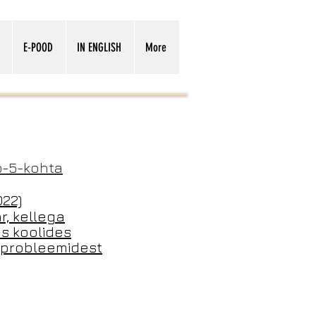
E-POOD
IN ENGLISH
More
op-5-kohta
022)
r, kellega
es koolides
d probleemidest