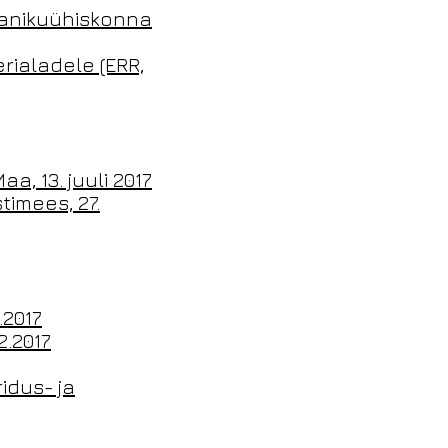
odanikuühiskonna
rialadele (ERR,
a, 13. juuli 2017
imees, 27.
.2017
2.2017
idus- ja