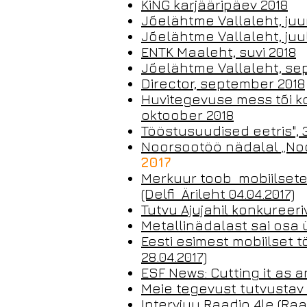
KiNG karjääripäev 2018
Jõelähtme Vallaleht, juu
Jõelähtme Vallaleht, juul
ENTK Maaleht, suvi 2018
Jõelähtme Vallaleht, se
Director, september 2018
Huvitegevuse mess tõi k
oktoober 2018
Tööstusuudised eetris", 
Noorsootöö nädalal „Noo
2017
Merkuur toob mobiilsete 
(Delfi Ärileht 04.04.2017)
Tutvu Ajujahil konkureeri
Metallinädalast sai osa 
Eesti esimest mobiilset 
28.04.2017)
ESF News: Cutting it as an
Meie tegevust tutvustav 
Intervjuu Raadio 4le (Raad