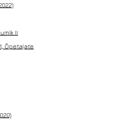
2022)
umik II
1, Õpetajate
2020)