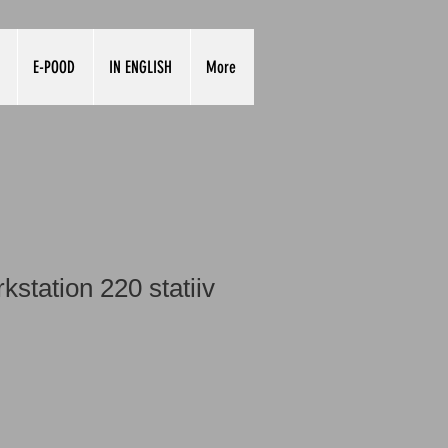
E-POOD
IN ENGLISH
More
station 220 statiiv