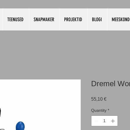
TEENUSED
SNAPMAKER
PROJEKTID
BLOGI
MEESKOND
Dremel Work
Price
55,10 €
Quantity
*