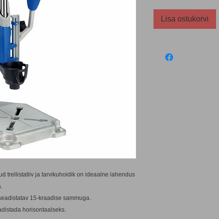
Lisa ostukorvi
rellistatiiv ja tarvikuhoidik on ideaalne lahendus
.
, seadistatav 15-kraadise sammuga.
adistada horisontaalseks.