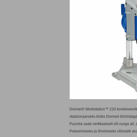
Dremel® Workstation™ 220 kombineeritud t
statsionaarseks tööks Dremeli tööriistaga
Puurida saab vertikaalselt või nurga all
Poleerimiseks ja lihvimiseks võimalik se