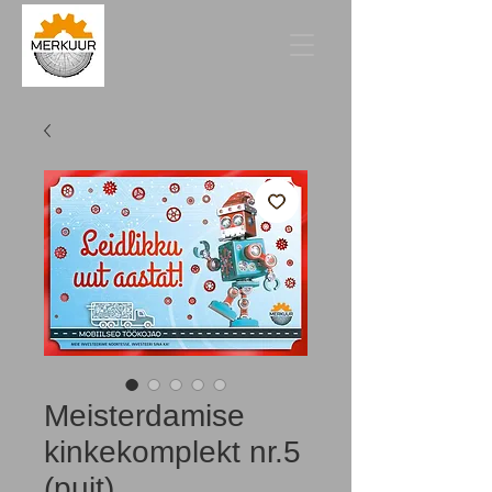
Meisterdamise
kinkekomplekt nr.5
(puit)