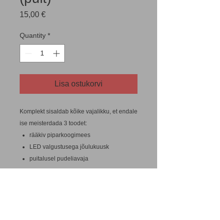
Price
15,00 €
Quantity
*
Lisa ostukorvi
Komplekt sisaldab kõike vajalikku, et endale
ise meisterdada 3 toodet:
rääkiv piparkoogimees
LED valgustusega jõulukuusk
puitalusel pudeliavaja
Lisaks vajad tööriistu ja vahendeid:
vineerisaag (toorikute
vabastamiseks/lõikamiseks)
akutrell ja 3-4 mm puur puurimiseks