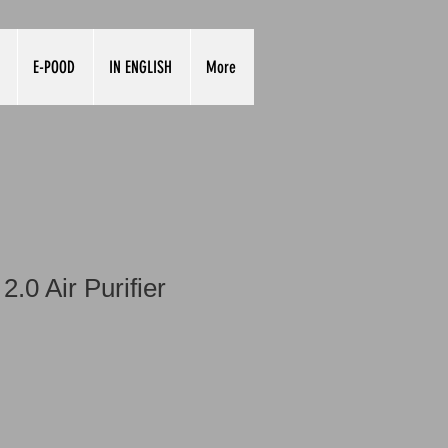
E-POOD
IN ENGLISH
More
.0 Air Purifier