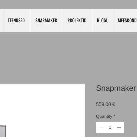
TEENUSED
SNAPMAKER
PROJEKTID
BLOGI
MEESKOND
Snapmaker 2
Price
559,00 €
Quantity
*