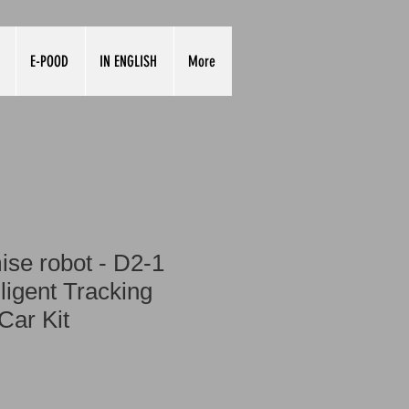
E-POOD
IN ENGLISH
More
ise robot - D2-1
lligent Tracking
Car Kit