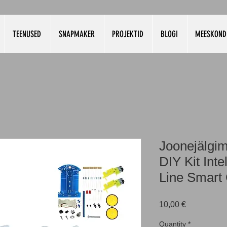
TEENUSED
SNAPMAKER
PROJEKTID
BLOGI
MEESKOND
Joonejälgim
DIY Kit Inte
Line Smart 
Price
10,00 €
Quantity
*