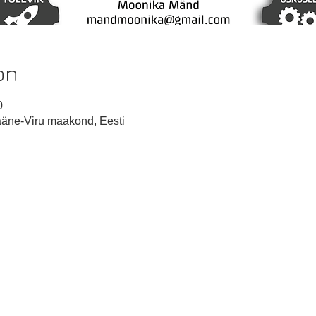
on
0
ääne-Viru maakond, Eesti