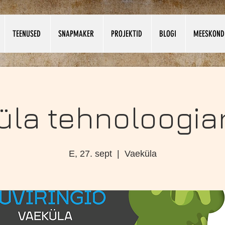
TEENUSED
SNAPMAKER
PROJEKTID
BLOGI
MEESKOND
üla tehnoloogiar
E, 27. sept
  |  
Vaeküla