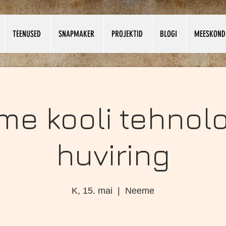
TEENUSED
SNAPMAKER
PROJEKTID
BLOGI
MEESKOND
e kooli tehnol
huviring
K, 15. mai
  |  
Neeme