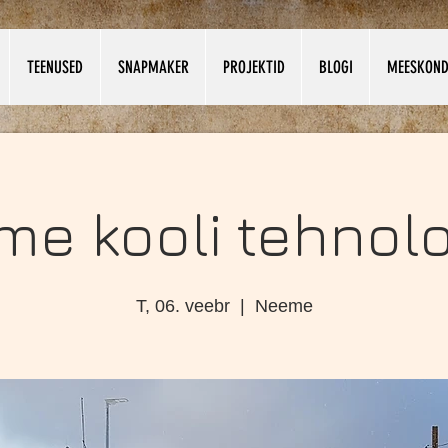
TEENUSED
SNAPMAKER
PROJEKTID
BLOGI
MEESKON
e kooli tehnol
T, 06. veebr
  |  
Neeme