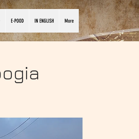
D
E-POOD
IN ENGLISH
More
oogia