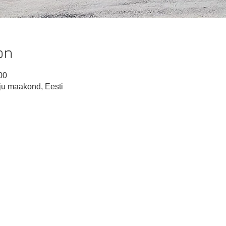
on
00
u maakond, Eesti