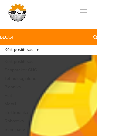
BLOGI
Kõik postitused
Kõik postitused
Snapmaker CNC
Tehnoloogiatund
Bioonika
Puit
Metall
Elektroonika
Robootika
Sünnipäev