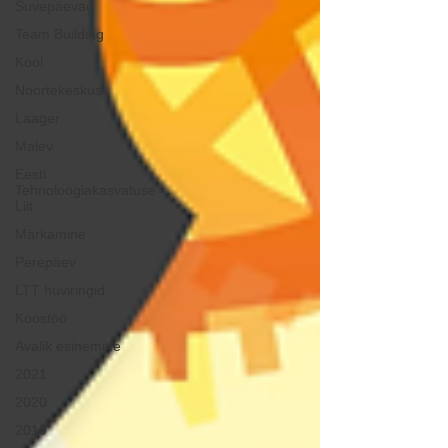
Suvepäevad
Team Building
Kool
Noortekeskus
Laager
Malev
Eesti
Tehnoloogiakasvatuse
Liit
Märkamine
Perepäev
LTT huviringid
Koostöö
Avalik esinemine
2021
2020
2019