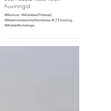
2021. aasta Võsu kooli
huviringid
#Merkuur, #MobiilsedTöötoad,
#MeieInvesteerimeNoortesse #LTThuviring,
#MobileWorkshops