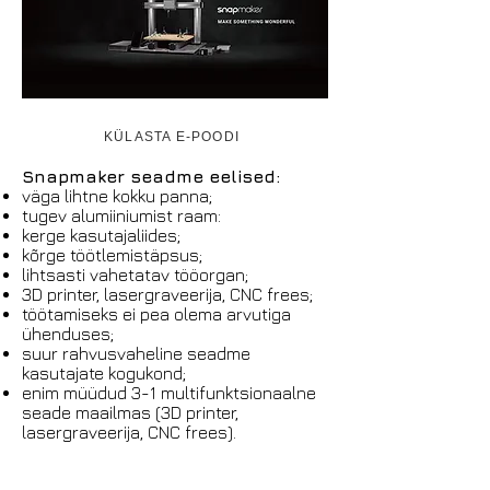
KÜLASTA E-POODI
Snapmaker seadme eelised:
väga lihtne kokku panna;
tugev alumiiniumist raam:
kerge kasutajaliides;
kõrge töötlemistäpsus;
lihtsasti vahetatav tööorgan;
3D printer, lasergraveerija, CNC frees;
töötamiseks ei pea olema arvutiga
ühenduses;
suur rahvusvaheline seadme
kasutajate kogukond;
enim müüdud 3-1 multifunktsionaalne
seade maailmas (3D printer,
lasergraveerija, CNC frees).
Merkuur OÜ pakub: