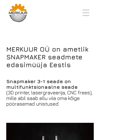
MERKUUR OÜ on
ametlik
SNAPMAKER seadmete
edasimüüja Eestis
Snapmaker 3-1 seade on
multifunktsionaalne seade
(3D printer, lasergraveerija, CNC frees),
mille abil saab ellu viia oma kõige
pöörasemad unistused.