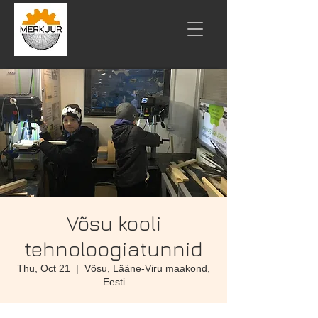
Võsu kooli
tehnoloogiatunnid
Thu, Oct 21
  |  
Võsu, Lääne-Viru maakond,
Eesti