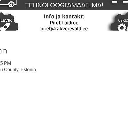
on
35 PM
u County, Estonia