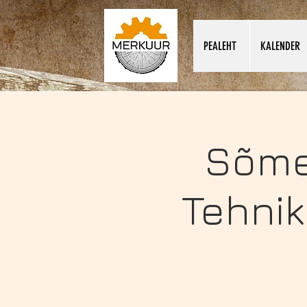
PEALEHT
KALENDER
Sõme
Tehnik