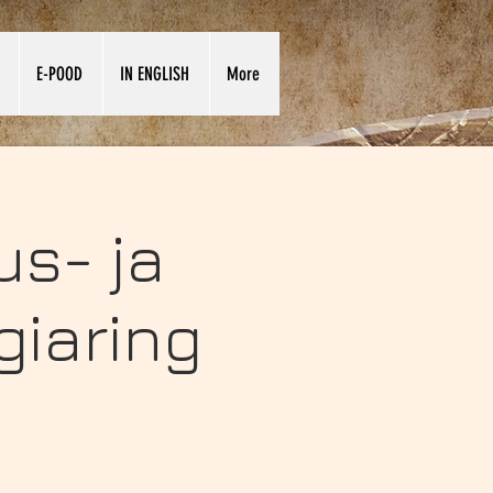
E-POOD
IN ENGLISH
More
s- ja
giaring