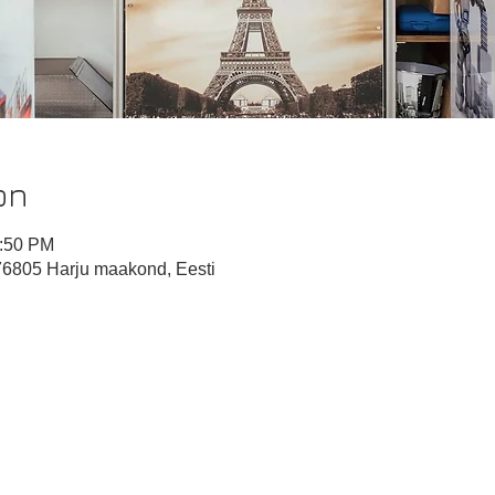
on
2:50 PM
 76805 Harju maakond, Eesti