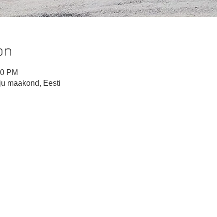
on
00 PM
u maakond, Eesti