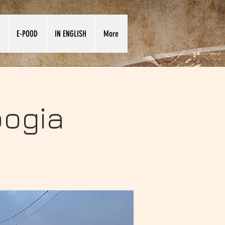
E-POOD
IN ENGLISH
More
oogia