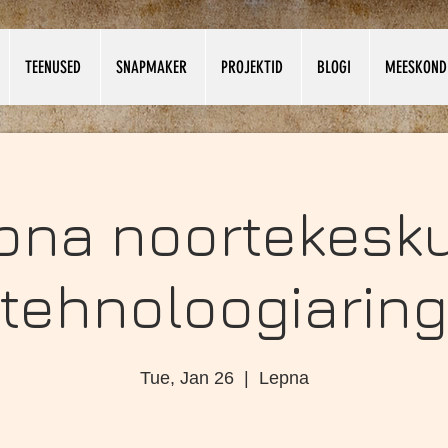
TEENUSED
SNAPMAKER
PROJEKTID
BLOGI
MEESKOND
pna noortekesk
tehnoloogiaring
Tue, Jan 26
  |  
Lepna