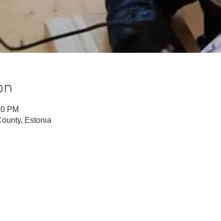
on
30 PM
ounty, Estonia