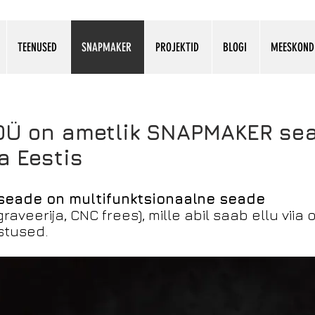
TEENUSED
SNAPMAKER
PROJEKTID
BLOGI
MEESKOND
OÜ on
ametlik
SNAPMAKER se
a Eestis
seade on multifunktsionaalne seade
graveerija, CNC frees), mille abil saab ellu viia
stused.