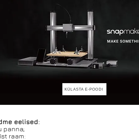
KÜLASTA E-POODI
me eelised:
u panna;
ist raam: