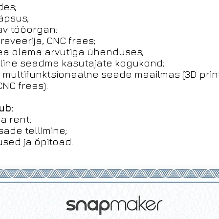
des;
äpsus;
av tööorgan;
graveerija, CNC frees;
pea olema arvutiga ühenduses;
line seadme kasutajate kogukond;
multifunktsionaalne seade maailmas (3D print
CNC frees).
ub:
a rent;
ade tellimine;
sed ja õpitoad.