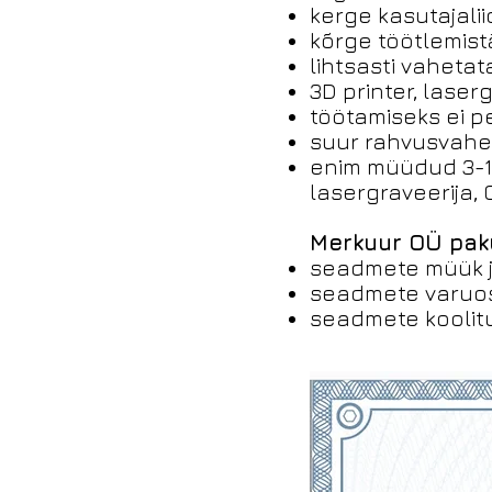
kerge kasutajalii
kõrge töötlemist
lihtsasti vahetat
3D printer, laser
töötamiseks ei 
suur rahvusvahe
enim müüdud 3-1 
lasergraveerija, 
Merkuur OÜ pak
seadmete müük j
seadmete varuos
seadmete koolitu