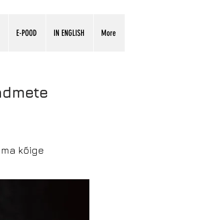
E-POOD
IN ENGLISH
More
admete
 oma kõige