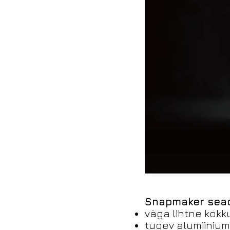
Snapmaker sead
väga lihtne kokk
tugev alumiinium