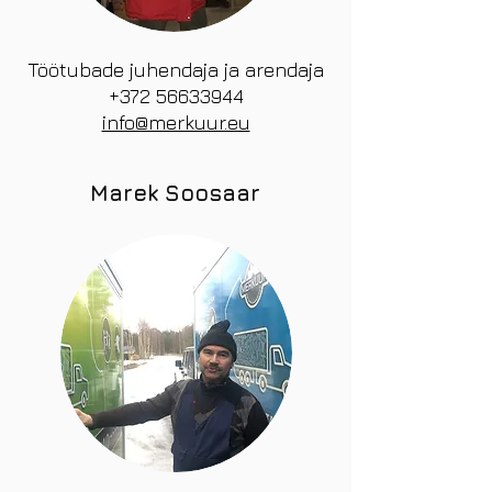
Töötubade juhendaja ja arendaja
+372 56633944
info@merkuur.eu
Marek Soosaar