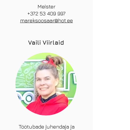
Meister
+372 53 409 997
mareksoosaar@hot.ee
Vaili Viirlaid
Töötubade juhendaja ja