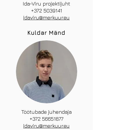
Ida-Viru projektijuht
+372 5039141
idaviru@merkuur.eu
Kuldar Mänd
Töötubade juhendaja
+372 56651877
idaviru@merkuur.eu