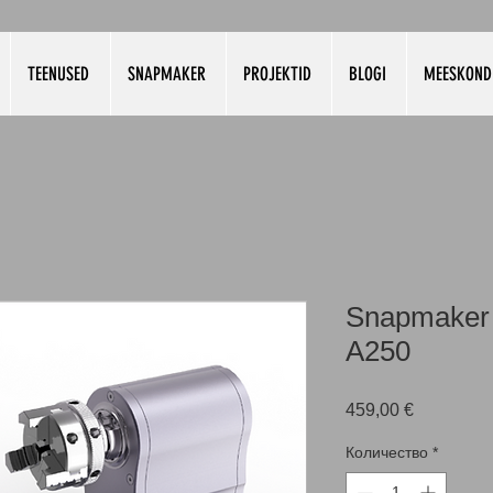
TEENUSED
SNAPMAKER
PROJEKTID
BLOGI
MEESKOND
Snapmaker 
A250
Цена
459,00 €
Количество
*