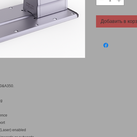
Добавить в кор
50&A350.
ng
ience
ort
 (Laser) enabled