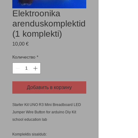
Elektroonika
arenduskomplektid
(1 komplekti)
Цена
10,00 €
Количество
*
Добавить в корзину
Starter Kit UNO R3 Mini Breadboard LED
Jumper Wire Button for arduino Diy Kit
school education lab
Komplektis sisaldub: