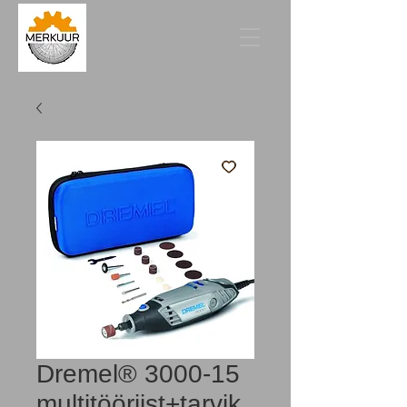
Dremel® 3000-15
multitööriist+tarvik