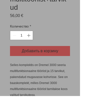
ud
Цена
56,00 €
Количество
*
Добавить в корзину
Selles komplektis on Dremel 3000 seeria
multifunktsionaalne tööriist ja 15 tarvikut,
pakendatud mugavasse kohvrisse. See on
baaskomplekt, milles Dremel 3000
multifunktsionaalne tööriist tarnitakse koos
valitud tarvikutega.
• Nimiväljundvõimsus 130 W
• Pinge 230 V