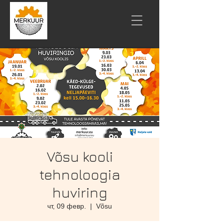
Võsu kooli
tehnoloogia
huviring
чт, 09 февр.
  |  
Võsu