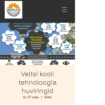
Veltsi kooli
tehnoloogia
huviringid
вт, 07 мар.
  |  
Veltsi