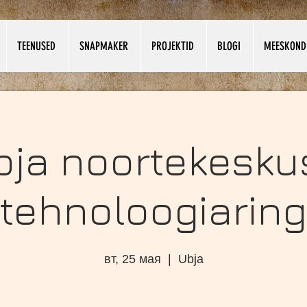
TEENUSED
SNAPMAKER
PROJEKTID
BLOGI
MEESKOND
bja noortekesku
tehnoloogiaring
вт, 25 мая
  |  
Ubja