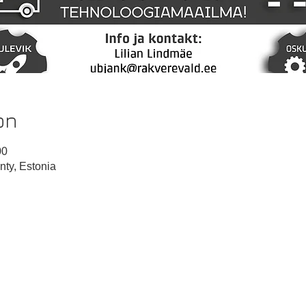
on
00
nty, Estonia