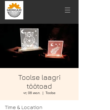
Toolse laagri
töötoad
чт, 08 июл.
  |  
Toolse
Time & Location