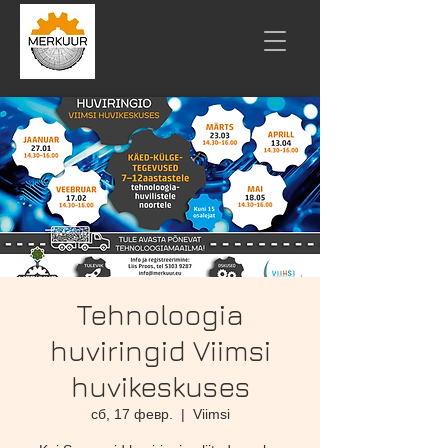
Tehnoloogia
huviringid Viimsi
huvikeskuses
сб, 17 февр.
  |  
Viimsi