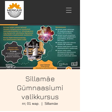
Sillamäe
Gümnaasiumi
valikkursus
пт, 01 мар.
  |  
Sillamäe