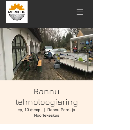
Rannu
tehnoloogiaring
ср, 10 февр.
  |  
Rannu Pere- ja
Noortekeskus