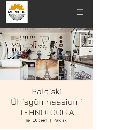
Paldiski
Ühisgümnaasiumi
TEHNOLOOGIA
пн, 18 сент.
  |  
Paldiski