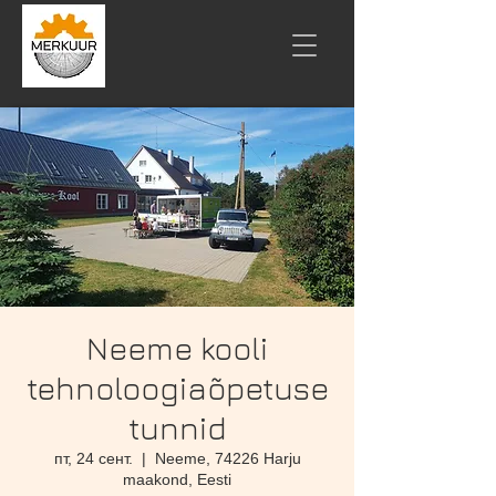
Neeme kooli
tehnoloogiaõpetuse
tunnid
пт, 24 сент.
  |  
Neeme, 74226 Harju
maakond, Eesti