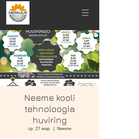
Neeme kooli
tehnoloogia
huviring
ср, 27 мар.
  |  
Neeme