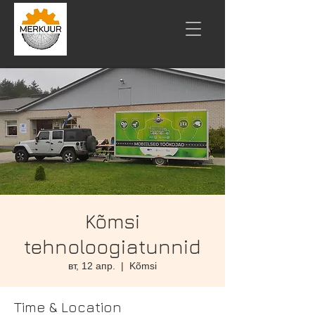
Kõmsi
tehnoloogiatunnid
вт, 12 апр.
  |  
Kõmsi
Time & Location