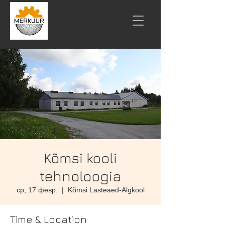
Kõmsi kooli
tehnoloogia
ср, 17 февр.
  |  
Kõmsi Lasteaed-Algkool
Time & Location