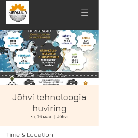
Jõhvi tehnoloogia
huviring
чт, 16 мая
  |  
Jõhvi
Time & Location