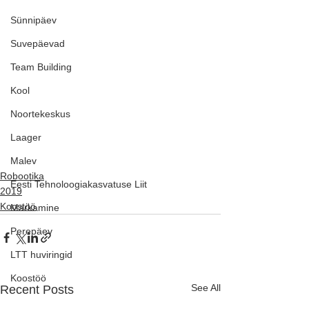
Sünnipäev
Suvepäevad
Team Building
Kool
Noortekeskus
Laager
Malev
Robootika
Eesti Tehnoloogiakasvatuse Liit
2019
Koostöö
Märkamine
Perepäev
LTT huviringid
Koostöö
See All
Recent Posts
Avalik esinemine