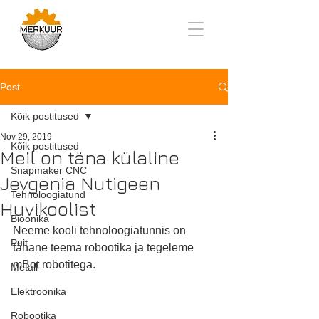
Post
Kõik postitused
Nov 29, 2019
Kõik postitused
Meil on täna külaline
Snapmaker CNC
Jevgenia Nutigeen
Tehnoloogiatund
Huvikoolist
Bioonika
Neeme kooli tehnoloogiatunnis on 
Puit
tänane teema robootika ja tegeleme 
mBot robotitega.
Metall
Elektroonika
Robootika